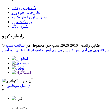
ڪمپني پروفائل
ڪارخاني جو دورو
اسان سان رابطو ڪريو
پراڊڪٽ نيوز
مٿيون بلاگ
رابطو ڪريو
© ڪاپي رائيٽ - 2010-2026: سڀ حق محفوظ آهن.
سائيٽ ميپ
4 وي
,
بي ايم ايس 4 ايس
,
بي ايم ايس لائفپو 4
,
18650 بي ايم ايس
اي ميل موڪليو
x
واٽس ايپ