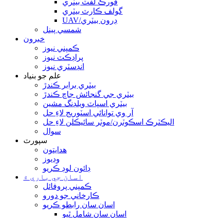
فورڪ لفٽ بيٽري
گولف ڪارٽ بيٽري
UAV/ڊرون بيٽري
شمسي پينل
خبرون
ڪمپني نيوز
پراڊڪٽ نيوز
انڊسٽري نيوز
علم جو بنياد
بيٽري برابر ڪندڙ
بيٽري جي گنجائش جاچ ڪندڙ
بيٽري اسپاٽ ويلڊنگ مشين
آر وي توانائي اسٽوريج لاءِ حل
اليڪٽرڪ اسڪوٽرن/موٽر سائيڪلن لاءِ حل
سوال
سپورٽ
هدايتون
وڊيوز
ڊائون لوڊ ڪريو
اسان جي باري ۾
ڪمپني پروفائل
ڪارخاني جو دورو
اسان سان رابطو ڪريو
اسان سان شامل ٿيو