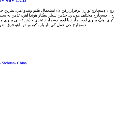
ليڊ ايسڊ بيٽري ايڪوئلائيزر 10A ايڪٽو بيلنسر 24V 48V LCD
ارج ۽ ڊسچارج توازن برقرار رکڻ لاءِ استعمال ڪيو ويندو آهي. بيٽر
۽ ڊسچارج مختلف هوندي. جڏهن سيلز بيڪار هوندا آهن، تڏهن به س
 هڪ بيٽري اوور چارج يا اوور ڊسچارج ٿيندي جڏهن ته ٻي بيٽري مڪ
ڊسچارج جي عمل کي بار بار ڪيو ويندو، اهو فرق بتدريج وڌندو ويندو، آخرڪار بيٽري وقت کان اڳ ناڪام ٿيندي.
ائڊريس: نمبر 16، Chenghong روڊ، Chenghua ضل