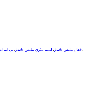
,
فعال بيلنس ڪندڙ
,
ليتيم بيٽري بيلنس ڪندڙ
,
بي ايم ايس 8