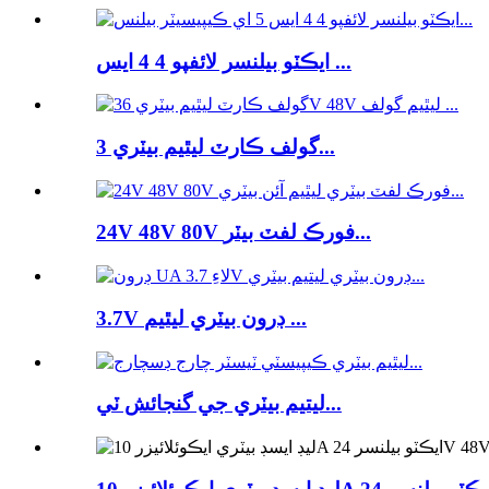
ايڪٽو بيلنسر لائفپو 4 4 ايس ...
گولف ڪارٽ ليٿيم بيٽري 3...
24V 48V 80V فورڪ لفٽ بيٽر...
3.7V ڊرون بيٽري ليٿيم ...
ليتيم بيٽري جي گنجائش ٽي...