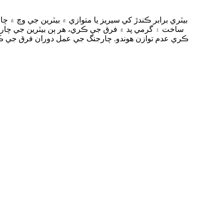
بيٽري برابر ڪندڙ کي سيريز يا متوازي ۾ بيٽرين جي وچ ۾ چ
ساخت ۽ گرمي پد ۾ فرق جي ڪري، هر ٻن بيٽرين جي چارج 
ڪري عدم توازن هوندو. چارجنگ جي عمل دوران فرق جي ڪري،