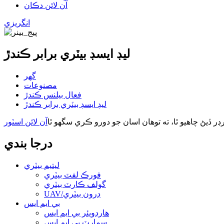
آن لائن دڪان
انگريزي
ليڊ ايسڊ بيٽري برابر ڪندڙ
گھر
مصنوعات
فعال بيلنس ڪندڙ
ليڊ ايسڊ بيٽري برابر ڪندڙ
 ڏيڻ چاهيو ٿا، ته توهان اسان جو دورو ڪري سگهو ٿا
آن لائن اسٽور
درجا بندي
ليتيم بيٽري
فورڪ لفٽ بيٽري
گولف ڪارٽ بيٽري
UAV/ڊرون بيٽري
بي ايم ايس
هارڊويئر بي ايم ايس
سمارٽ بي ايم ايس