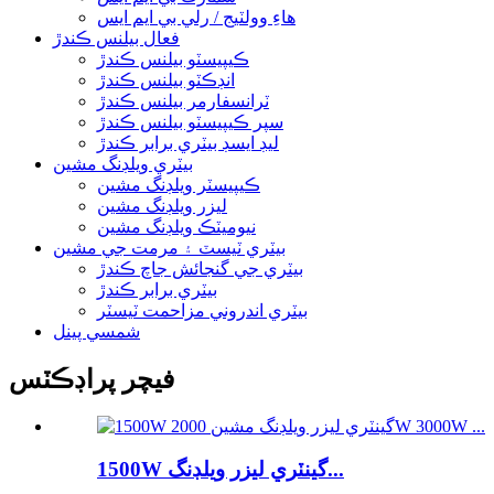
هاءِ وولٽيج / رلي بي ايم ايس
فعال بيلنس ڪندڙ
ڪيپيسٽو بيلنس ڪندڙ
انڊڪٽو بيلنس ڪندڙ
ٽرانسفارمر بيلنس ڪندڙ
سپر ڪيپيسٽو بيلنس ڪندڙ
ليڊ ايسڊ بيٽري برابر ڪندڙ
بيٽري ويلڊنگ مشين
ڪيپيسٽر ويلڊنگ مشين
ليزر ويلڊنگ مشين
نيوميٽڪ ويلڊنگ مشين
بيٽري ٽيسٽ ۽ مرمت جي مشين
بيٽري جي گنجائش جاچ ڪندڙ
بيٽري برابر ڪندڙ
بيٽري اندروني مزاحمت ٽيسٽر
شمسي پينل
فيچر پراڊڪٽس
1500W گينٽري ليزر ويلڊنگ...