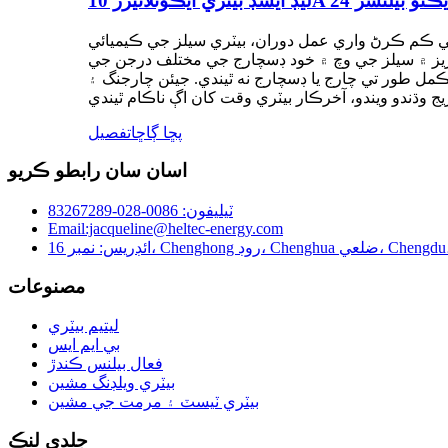
ين جي ڪم ڪرڻ واري عمل دوران، بيٽري سيلز جي ڪيميائي
يريز ۾ سيلز جي وچ ۾ خود ڊسچارج جي مختلف درجن جي
مل طور تي چارج يا ڊسچارج نه ٿيندي. جيئن چارجنگ ۽
پڇا ڳاڇا
تفصيل
اسان سان رابطو ڪريو
ٽيليفون: 0086-028-83267289
Email:jacqueline@heltec-energy.com
عي، Chengdu، Sichuan، China
مصنوعات
ليتيم بيٽري
بي ايم ايس
فعال بيلنس ڪندڙ
بيٽري ويلڊنگ مشين
بيٽري ٽيسٽ ۽ مرمت جي مشين
جلدي لنڪ