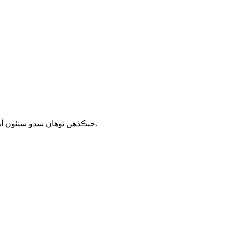
.
جيڪڏهن توهان سڌو سنئون آرڊر